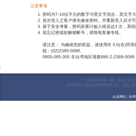
注意事项
密码为7-10位字元的数字与英文字混合，英文字
首次登入之客户请先修改密码，并重新登入后才
基于安全考量，密码若累计输入错误达3 次，系
若忘记密或欲解锁帐号，请致电客服专线。
请注意： 为确保您的权益，请使用IE 9.0(含)同等级以上
线：(02)2389-0088。
0800-085-005 非台湾地区请拨886-2-2389-0088
;
最佳浏览环境：IE9、IE10、IE11、
版权所有KGI凯基证券股份有限公司 地址：(104)台北市明水路7
企业网站
全球